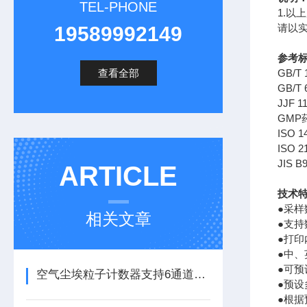
TEL-PHONE
1.
请以实
19589992149
参考
查看全部
GB/
GB/T 
JJF 1
GMP
ISO 14
ISO 21
JIS B9
ARTICLE
技术
●采
相关文章
●支
●打印
●中
●可
空气尘埃粒子计数器支持6通道粒子同时采集、测量
●预设
●根