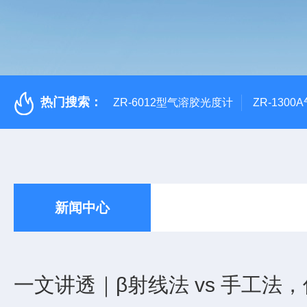
热门搜索：
ZR-6012型气溶胶光度计
ZR-130
新闻中心
一文讲透｜β射线法 vs 手工