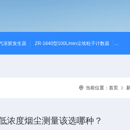
0A气溶胶发生器
ZR-1640型100L/min尘埃粒子计数器
ZR-
当前位置：
首页
法，低浓度烟尘测量该选哪种？