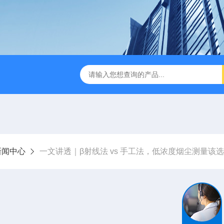
1630型28.3L/min尘埃粒子计数器
ZR-2050A型空气浮游菌采
新闻中心
一文讲透｜β射线法 vs 手工法，低浓度烟尘测量该