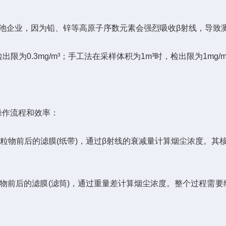
企业，因为铅、锌等高原子序数元素会强烈吸收β射线，导致测
为0.3mg/m³；手工法在采样体积为1m³时，检出限为1mg/m
作流程和效率：
粒物前后的滤膜(纸带)，通过β射线的衰减量计算烟尘浓度。其
物前后的滤膜(滤筒)，通过重量差计算烟尘浓度。整个过程需要