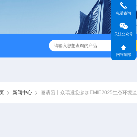
电话咨询
关注公众号
1630型28.3L/min尘埃粒子计数器
ZR-2050A型空气浮游菌采
回到顶部
页
新闻中心
邀请函丨众瑞邀您参加EMIE2025生态环境