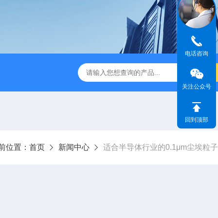
电话咨询
1630型28.3L/min尘埃粒子计数器
ZR-2050A型空气浮游菌采
关注公众号
回到顶部
前位置：
首页
新闻中心
适合半导体行业的0.1μm尘埃粒