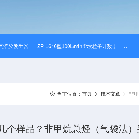
0A气溶胶发生器
ZR-1640型100L/min尘埃粒子计数器
ZR-
当前位置：
首页
技术文章
非甲
几个样品？非甲烷总烃（气袋法）