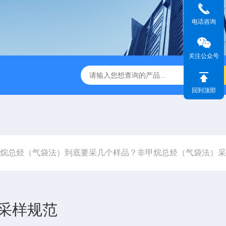
电话咨询
关注公众号
1630型28.3L/min尘埃粒子计数器
ZR-2050A型空气浮游菌采
回到顶部
烷总烃（气袋法）到底要采几个样品？非甲烷总烃（气袋法）采
采样规范